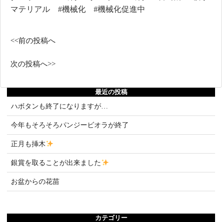
マテリアル #機械化 #機械化促進中
投
<<前の投稿へ
稿
ナ
次の投稿へ>>
ビ
ゲ
最近の投稿
ー
ハボタンも終了になりますが…
シ
今年もそろそろパンジービオラが終了
ョ
正月も挿木
ン
銀賞を取ることが出来ました
お盆からの花苗
カテゴリー