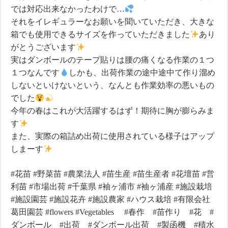
では対応出来なかったわけで…
それをイレギュラーなお願いを聞いていただき、大きな
箱でも使用できるサイズを作っていただきました
あり
がとうございます
実はダンボールのテープ貼りは腰の痛くなる作業の１つ
１つなんです
しかも、出荷作業の途中途中て作り溜め
しないといけないという、なんとも作業効率の悪いもの
でした
今年の春はこれが大活躍するはず！期待に胸が膨らみま
す
また、実際の箱詰め出荷に使用されている様子はアップ
しまーす
#花苗 #野菜苗 #農業法人 #苗生産 #苗生産者 #花壇苗 #営
利苗 #市場出荷 #千葉県 #袖ヶ浦市 #袖ヶ浦産 #施設栽培
#施設園芸 #施設花卉 #施設農家 #ハウス栽培 #有限会社
葛田園芸 #flowers #Vegetables #春作 #苗作り #花 #
ダンボール #出荷 #ダンボール出荷 #製函機 #積水